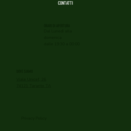
CONTATTI
ORARI DI APERTURA
Dal Lunedì alla
domenica
dalle 19:30 a 00:00
DOVE SIAMO
Viale Unicef, 26,
74121 Taranto TA
Privacy Policy